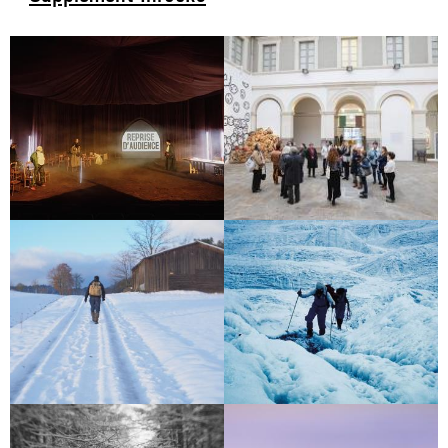
VISITE AU MUSÉE DES BEAUX-
LÉVIATHAN
ARTS
GASHERBRUM, LA MONTAGNE
SUR LE CHEMIN DES GLACES
LUMINEUSE