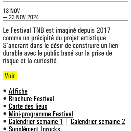
_ ACTUALITÉS
_ COPRODUCTIONS
_ LES SALLES
13 NOV
>
— 23 NOV 2024
_ NOS MÉCÈNES
_ FORMATION
_ RÉSIDENCES D'ARTISTE
_ ACTION TERRITORIALE
Le Festival TNB est imaginé depuis 2017
>
comme un précipité du projet artistique.
_ RENCONTRER
_ DEVENEZ MÉCÈNE
_ INSERTION PROFESSIONNELLE
S’ancrant dans le désir de construire un lien
_ INTERNATIONAL
_ ACTION CULTURELLE
>
durable avec le public basé sur la prise de
_ PRATIQUER
_ SOUTENEZ LE FESTIVAL TNB
risque et la curiosité.
_ PROMOTIONS
_ TNB SOLIDAIRE
_ MARCHÉS
Voir
_ PROFITER
_ INTERNATIONAL
_ TNB ÉCO-RESPONSABLE
•
Affiche
_ EMPLOIS / STAGES
•
Brochure Festival
_ NOUS SOUTENIR
_ ARCHIVES ET RESSOURCES
•
Carte des lieux
•
Mini-programme Festival
_ CONTACTS ET INFOS PRATIQUES
•
Calendrier semaine 1
|
Calendrier semaine 2
•
Supplément Inrocks