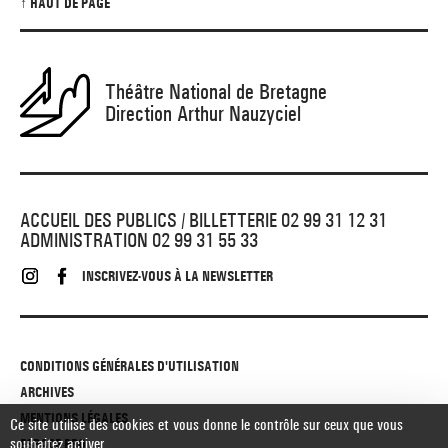
↑ HAUT DE PAGE
Théâtre National de Bretagne
Direction Arthur Nauzyciel
ACCUEIL DES PUBLICS / BILLETTERIE 02 99 31 12 31
ADMINISTRATION 02 99 31 55 33
INSCRIVEZ-VOUS À LA NEWSLETTER
CONDITIONS GÉNÉRALES D'UTILISATION
ARCHIVES
MENTIONS LÉGALES
Ce site utilise des cookies et vous donne le contrôle sur ceux que vous
souhaitez activer
ESPACE PRO