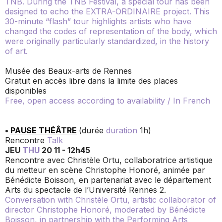
TNB. During the TNB Festival, a special tour has been
designed to echo the EXTRA-ORDINAIRE project. This
30-minute “flash” tour highlights artists who have
changed the codes of representation of the body, which
were originally particularly standardized, in the history
of art
.
Musée des Beaux-arts de Rennes
Gratuit en accès libre dans la limite des places
disponibles
Free, open access according to availability /
In French
•
PAUSE THÉÂTRE
(durée
duration
1h)
Rencontre
Talk
JEU
THU
20 11 - 12h45
Rencontre avec Christèle Ortu, collaboratrice artistique
du metteur en scène Christophe Honoré, animée par
Bénédicte Boisson, en partenariat avec le département
Arts du spectacle de l’Université Rennes 2.
Conversation with Christèle Ortu, artistic collaborator of
director Christophe Honoré, moderated by Bénédicte
Boisson, in partnership with the Performing Arts