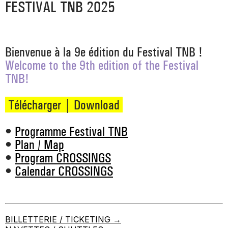
FESTIVAL TNB 2025
_ ACTUALITÉS
_ COPRODUCTIONS
_ LES SALLES
>
_ NOS MÉCÈNES
_ FORMATION
_ RÉSIDENCES D'ARTISTE
_ ACTION TERRITORIALE
Bienvenue à la 9e édition du Festival TNB !
>
Welcome to the 9th edition of the Festival
_ RENCONTRER
_ DEVENEZ MÉCÈNE
_ INSERTION PROFESSIONNELLE
TNB!
_ INTERNATIONAL
_ ACTION CULTURELLE
>
_ PRATIQUER
_ SOUTENEZ LE FESTIVAL TNB
Télécharger | Download
_ PROMOTIONS
_ TNB SOLIDAIRE
_ MARCHÉS
•
Programme Festival TNB
_ PROFITER
_ INTERNATIONAL
•
Plan / Map
_ TNB ÉCO-RESPONSABLE
•
Program CROSSINGS
_ EMPLOIS / STAGES
•
Calendar CROSSINGS
_ NOUS SOUTENIR
_ ARCHIVES ET RESSOURCES
_ CONTACTS ET INFOS PRATIQUES
BILLETTERIE / TICKETING →