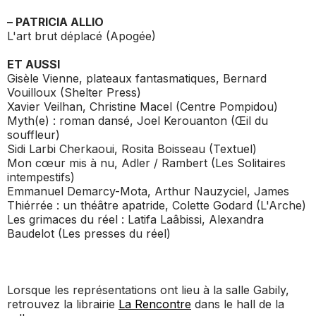
– PATRICIA ALLIO
L'art brut déplacé
(Apogée)
ET AUSSI
Gisèle Vienne, plateaux fantasmatiques,
Bernard
Vouilloux (Shelter Press)
Xavier Veilhan,
Christine Macel (Centre Pompidou)
Myth(e) : roman dansé
, Joel Kerouanton (Œil du
souffleur)
Sidi Larbi Cherkaoui
, Rosita Boisseau (Textuel)
Mon cœur mis à nu
, Adler / Rambert (Les Solitaires
intempestifs)
Emmanuel Demarcy-Mota, Arthur Nauzyciel, James
Thiérrée : un théâtre apatride
, Colette Godard (L'Arche)
Les grimaces du réel : Latifa Laâbissi
, Alexandra
Baudelot (Les presses du réel)
Lorsque les représentations ont lieu à la salle Gabily,
retrouvez la librairie
La Rencontre
dans le hall de la