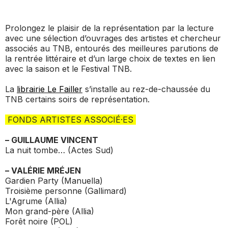
_ ACTUALITÉS
_ COPRODUCTIONS
_ LES SALLES
>
Prolongez le plaisir de la représentation par la lecture
_ NOS MÉCÈNES
avec une sélection d’ouvrages des artistes et chercheur
_ FORMATION
_ RÉSIDENCES D'ARTISTE
_ ACTION TERRITORIALE
associés au TNB, entourés des meilleures parutions de
>
la rentrée littéraire et d’un large choix de textes en lien
_ RENCONTRER
_ DEVENEZ MÉCÈNE
avec la saison et le Festival TNB.
_ INSERTION PROFESSIONNELLE
_ INTERNATIONAL
_ ACTION CULTURELLE
>
La
librairie Le Failler
s’installe au rez-de-chaussée du
_ PRATIQUER
TNB certains soirs de représentation.
_ SOUTENEZ LE FESTIVAL TNB
_ PROMOTIONS
_ TNB SOLIDAIRE
FONDS ARTISTES ASSOCIÉ·ES
_ MARCHÉS
_ PROFITER
_ INTERNATIONAL
– GUILLAUME VINCENT
_ TNB ÉCO-RESPONSABLE
La nuit tombe…
(Actes Sud)
_ EMPLOIS / STAGES
_ NOUS SOUTENIR
– VALÉRIE MRÉJEN
_ ARCHIVES ET RESSOURCES
Gardien Party
(Manuella)
Troisième personne
(Gallimard)
L'Agrume
(Allia)
_ CONTACTS ET INFOS PRATIQUES
Mon grand-père
(Allia)
Forêt noire
(POL)