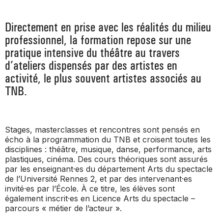
_ ACTUALITÉS
_ COPRODUCTIONS
_ LES SALLES
Directement en prise avec les réalités du milieu
>
_ NOS MÉCÈNES
professionnel, la formation repose sur une
_ FORMATION
_ RÉSIDENCES D'ARTISTE
_ ACTION TERRITORIALE
pratique intensive du théâtre au travers
>
d’ateliers dispensés par des artistes en
_ RENCONTRER
_ DEVENEZ MÉCÈNE
_ INSERTION PROFESSIONNELLE
_ INTERNATIONAL
activité, le plus souvent artistes associés au
_ ACTION CULTURELLE
>
TNB.
_ PRATIQUER
_ SOUTENEZ LE FESTIVAL TNB
_ PROMOTIONS
_ TNB SOLIDAIRE
_ MARCHÉS
_ PROFITER
Stages, masterclasses et rencontres sont pensés en
_ INTERNATIONAL
_ TNB ÉCO-RESPONSABLE
écho à la programmation du TNB et croisent toutes les
disciplines : théâtre, musique, danse, performance, arts
_ EMPLOIS / STAGES
plastiques, cinéma. Des cours théoriques sont assurés
_ NOUS SOUTENIR
_ ARCHIVES ET RESSOURCES
par les enseignant·es du département Arts du spectacle
de l’Université Rennes 2, et par des intervenant·es
invité·es par l’École. À ce titre, les élèves sont
_ CONTACTS ET INFOS PRATIQUES
également inscrit·es en Licence Arts du spectacle –
parcours « métier de l’acteur ».