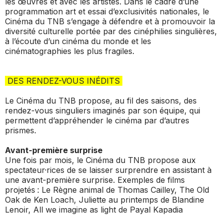
les œuvres et avec les artistes. Dans le cadre d’une
programmation art et essai d’exclusivités nationales, le
Cinéma du TNB s’engage à défendre et à promouvoir la
diversité culturelle portée par des cinéphilies singulières,
à l’écoute d’un cinéma du monde et les
cinématographies les plus fragiles.
DES RENDEZ-VOUS INÉDITS
Le Cinéma du TNB propose, au fil des saisons, des
rendez-vous singuliers imaginés par son équipe, qui
permettent d’appréhender le cinéma par d’autres
prismes.
Avant-première surprise
Une fois par mois, le Cinéma du TNB propose aux
spectateur·rices de se laisser surprendre en assistant à
une avant-première surprise. Exemples de films
projetés :
Le Règne animal
de Thomas Cailley,
The Old
Oak
de Ken Loach,
Juliette au printemps
de Blandine
Lenoir,
All we imagine as light
de Payal Kapadia