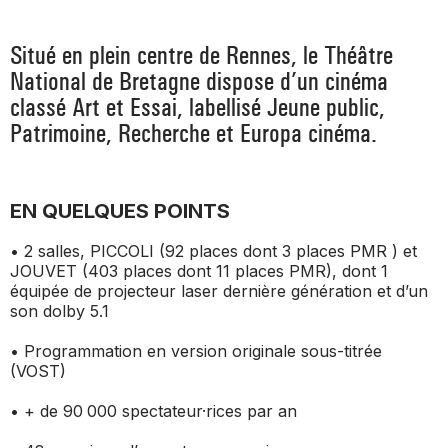
_ ACTUALITÉS
_ COPRODUCTIONS
_ LES SALLES
Situé en plein centre de Rennes, le Théâtre
>
_ NOS MÉCÈNES
National de Bretagne dispose d’un cinéma
_ FORMATION
_ RÉSIDENCES D'ARTISTE
_ ACTION TERRITORIALE
classé Art et Essai, labellisé Jeune public,
>
Patrimoine, Recherche et Europa cinéma.
_ RENCONTRER
_ DEVENEZ MÉCÈNE
_ INSERTION PROFESSIONNELLE
_ INTERNATIONAL
_ ACTION CULTURELLE
>
_ PRATIQUER
_ SOUTENEZ LE FESTIVAL TNB
_ PROMOTIONS
EN QUELQUES POINTS
_ TNB SOLIDAIRE
_ MARCHÉS
• 2 salles, PICCOLI (92 places dont 3 places PMR ) et
_ PROFITER
_ INTERNATIONAL
JOUVET (403 places dont 11 places PMR), dont 1
_ TNB ÉCO-RESPONSABLE
équipée de projecteur laser dernière génération et d’un
_ EMPLOIS / STAGES
son dolby 5.1
_ NOUS SOUTENIR
_ ARCHIVES ET RESSOURCES
• Programmation en version originale sous-titrée
(VOST)
_ CONTACTS ET INFOS PRATIQUES
• + de 90 000 spectateur·rices par an