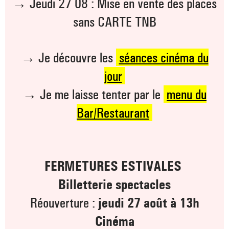
→ Jeudi 27 08 : Mise en vente des places
_ ACTUALITÉS
_ COPRODUCTIONS
_ LES SALLES
sans CARTE TNB
>
_ NOS MÉCÈNES
_ FORMATION
_ RÉSIDENCES D'ARTISTE
_ ACTION TERRITORIALE
→ Je découvre les
séances cinéma du
>
_ RENCONTRER
_ DEVENEZ MÉCÈNE
jour
_ INSERTION PROFESSIONNELLE
_ INTERNATIONAL
_ ACTION CULTURELLE
>
→ Je me laisse tenter par le
menu du
_ PRATIQUER
_ SOUTENEZ LE FESTIVAL TNB
_ PROMOTIONS
Bar/Restaurant
_ TNB SOLIDAIRE
_ MARCHÉS
_ PROFITER
_ INTERNATIONAL
_ TNB ÉCO-RESPONSABLE
_ EMPLOIS / STAGES
FERMETURES ESTIVALES
_ NOUS SOUTENIR
_ ARCHIVES ET RESSOURCES
Billetterie spectacles
Réouverture :
jeudi 27 août à 13h
_ CONTACTS ET INFOS PRATIQUES
Cinéma