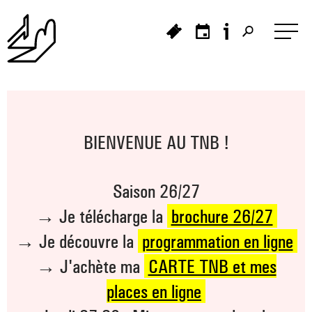
Panneau de gestion des cookies
>
BIENVENUE AU TNB !
>
>
_ À L'AFFICHE
_ PORTRAIT
Saison 26/27
>
_ HISTOIRE DU TNB
_ PROCHAINEMENT
_ LES SPECTACLES
→ Je télécharge la
brochure 26/27
→ Je découvre la
programmation en ligne
_ CRÉATIONS ET TOURNÉES
_ LE PROJET
→ J'achète ma
CARTE TNB et mes
_ PRÉSENTATION
_ LES ARTISTES ASSOCIÉ·ES
places en ligne
_ FESTIVAL TNB
>