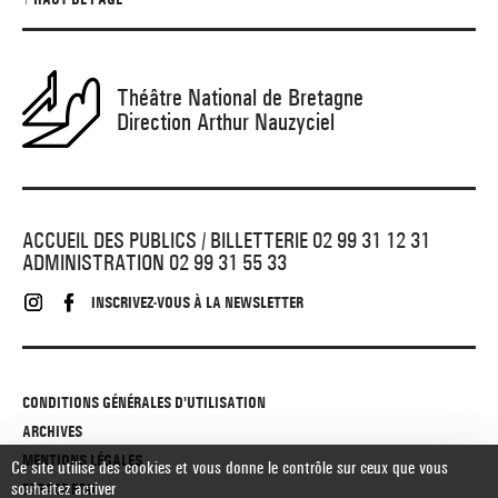
Théâtre National de Bretagne
Direction Arthur Nauzyciel
ACCUEIL DES PUBLICS / BILLETTERIE 02 99 31 12 31
ADMINISTRATION 02 99 31 55 33
INSCRIVEZ-VOUS À LA NEWSLETTER
CONDITIONS GÉNÉRALES D'UTILISATION
ARCHIVES
MENTIONS LÉGALES
Ce site utilise des cookies et vous donne le contrôle sur ceux que vous
souhaitez activer
ESPACE PRO