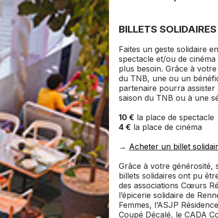
BILLETS SOLIDAIRES
Faites un geste solidaire en
spectacle et/ou de cinéma 
plus besoin. Grâce à votre
du TNB, une ou un bénéficia
partenaire pourra assister
saison du TNB ou à une s
10 €
la place de spectacle
4 €
la place de cinéma
→
Acheter un billet solidai
Grâce à votre générosité, 
billets solidaires
ont pu êtr
des associations Cœurs Rési
l’épicerie solidaire de Renn
Femmes, l’ASJP Résidence
Coupé Décalé, le CADA Coal