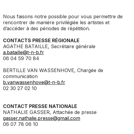
_ ACTUALITÉS
_ COPRODUCTIONS
_ LES SALLES
>
Nous faisons notre possible pour vous permettre de
_ NOS MÉCÈNES
rencontrer de manière privilégiée les artistes et
_ FORMATION
_ RÉSIDENCES D'ARTISTE
_ ACTION TERRITORIALE
d’accéder à des périodes de répétition.
>
_ RENCONTRER
_ DEVENEZ MÉCÈNE
CONTACTS
PRESSE RÉGIONALE
_ INSERTION PROFESSIONNELLE
_ INTERNATIONAL
_ ACTION CULTURELLE
AGATHE BATAILLE, Secrétaire générale
>
a.bataille@t-n-b.fr
_ PRATIQUER
06 04 59 70 84
_ SOUTENEZ LE FESTIVAL TNB
_ PROMOTIONS
_ TNB SOLIDAIRE
BERTILLE VAN WASSENHOVE, Chargée de
_ MARCHÉS
communication
_ PROFITER
_ INTERNATIONAL
b.vanwassenhove@t-n-b.fr
_ TNB ÉCO-RESPONSABLE
02 30 27 02 10
_ EMPLOIS / STAGES
_ NOUS SOUTENIR
_ ARCHIVES ET RESSOURCES
CONTACT PRESSE NATIONALE
NATHALIE GASSER, Attachée de presse
gasser.nathalie.presse@gmail.com
_ CONTACTS ET INFOS PRATIQUES
06 07 78 06 10