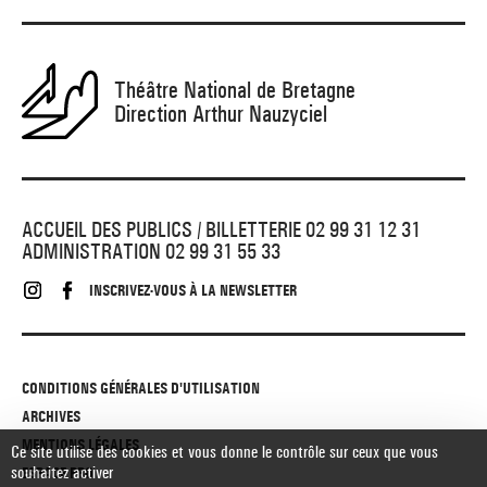
Théâtre National de Bretagne
Direction Arthur Nauzyciel
ACCUEIL DES PUBLICS / BILLETTERIE 02 99 31 12 31
ADMINISTRATION 02 99 31 55 33
INSCRIVEZ-VOUS À LA NEWSLETTER
CONDITIONS GÉNÉRALES D'UTILISATION
ARCHIVES
MENTIONS LÉGALES
Ce site utilise des cookies et vous donne le contrôle sur ceux que vous
souhaitez activer
ESPACE PRO