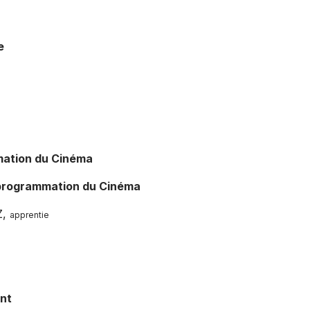
e
mation du Cinéma
a programmation du Cinéma
Z,
apprentie
int