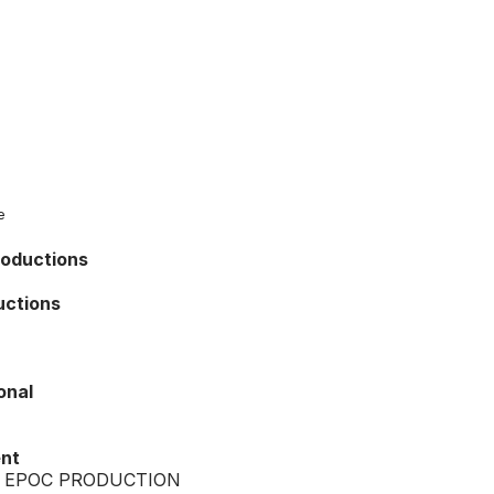
e
roductions
uctions
onal
ent
 EPOC PRODUCTION