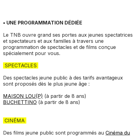
_ ACTUALITÉS
_ COPRODUCTIONS
_ LES SALLES
>
_ NOS MÉCÈNES
• UNE PROGRAMMATION DÉDIÉE
_ FORMATION
_ RÉSIDENCES D'ARTISTE
_ ACTION TERRITORIALE
>
Le TNB ouvre grand ses portes aux jeunes spectatrices
_ RENCONTRER
et spectateurs et aux familles à travers une
_ DEVENEZ MÉCÈNE
_ INSERTION PROFESSIONNELLE
_ INTERNATIONAL
programmation de spectacles et de films conçue
_ ACTION CULTURELLE
>
spécialement pour vous.
_ PRATIQUER
_ SOUTENEZ LE FESTIVAL TNB
_ PROMOTIONS
SPECTACLES
_ TNB SOLIDAIRE
_ MARCHÉS
Des spectacles jeune public à des tarifs avantageux
_ PROFITER
_ INTERNATIONAL
sont proposés dès le plus jeune âge :
_ TNB ÉCO-RESPONSABLE
_ EMPLOIS / STAGES
MAISON LOU(P)
(à partir de 8 ans)
_ NOUS SOUTENIR
BUCHETTINO
(à partir de 8 ans)
_ ARCHIVES ET RESSOURCES
CINÉMA
_ CONTACTS ET INFOS PRATIQUES
Des films jeune public sont programmés au
Cinéma du