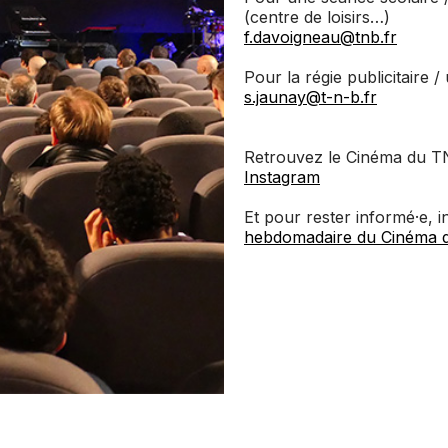
(centre de loisirs…)
f.davoigneau@tnb.fr
Pour la régie publicitaire /
s.jaunay@t-n-b.fr
Retrouvez le Cinéma du 
Instagram
Et pour rester informé·e, 
hebdomadaire du Cinéma 