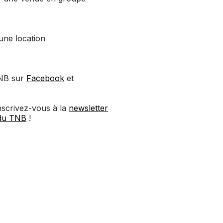
 une location
TNB sur
Facebook
et
inscrivez-vous à la
newsletter
du TNB
!