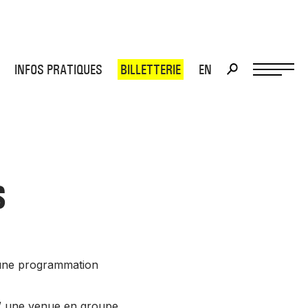
INFOS PRATIQUES
BILLETTERIE
EN
>
>
S
/ une programmation
 / une venue en groupe