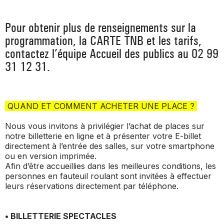
_ ACTUALITÉS
_ COPRODUCTIONS
_ LES SALLES
Pour obtenir plus de renseignements sur la
>
_ NOS MÉCÈNES
programmation, la CARTE TNB et les tarifs,
_ FORMATION
_ RÉSIDENCES D'ARTISTE
_ ACTION TERRITORIALE
contactez l’équipe Accueil des publics au 02 99
>
31 12 31.
_ RENCONTRER
_ DEVENEZ MÉCÈNE
_ INSERTION PROFESSIONNELLE
_ INTERNATIONAL
_ ACTION CULTURELLE
>
_ PRATIQUER
_ SOUTENEZ LE FESTIVAL TNB
_ PROMOTIONS
QUAND ET COMMENT ACHETER UNE PLACE ?
_ TNB SOLIDAIRE
_ MARCHÉS
Nous vous invitons à privilégier l’achat de places sur
_ PROFITER
_ INTERNATIONAL
notre billetterie en ligne et à présenter votre E-billet
_ TNB ÉCO-RESPONSABLE
directement à l’entrée des salles, sur votre smartphone
_ EMPLOIS / STAGES
ou en version imprimée.
Afin d’être accueillies dans les meilleures conditions, les
_ NOUS SOUTENIR
_ ARCHIVES ET RESSOURCES
personnes en fauteuil roulant sont invitées à effectuer
leurs réservations directement par téléphone.
_ CONTACTS ET INFOS PRATIQUES
• BILLETTERIE SPECTACLES