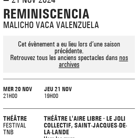
_ ACTUALITÉS
_ COPRODUCTIONS
REMINISCENCIA
_ LES SALLES
>
_ NOS MÉCÈNES
MALICHO VACA VALENZUELA
_ FORMATION
_ RÉSIDENCES D'ARTISTE
_ ACTION TERRITORIALE
>
_ RENCONTRER
_ DEVENEZ MÉCÈNE
Cet évènement a eu lieu lors d’une saison
_ INSERTION PROFESSIONNELLE
_ INTERNATIONAL
_ ACTION CULTURELLE
précédente.
>
Retrouvez tous les anciens spectacles dans
nos
_ PRATIQUER
_ SOUTENEZ LE FESTIVAL TNB
archives
_ PROMOTIONS
_ TNB SOLIDAIRE
_ MARCHÉS
_ PROFITER
_ INTERNATIONAL
_ TNB ÉCO-RESPONSABLE
MER 20 NOV
JEU 21 NOV
_ EMPLOIS / STAGES
21H00
19H00
_ NOUS SOUTENIR
_ ARCHIVES ET RESSOURCES
THÉÂTRE
THÉÂTRE L'AIRE LIBRE · LE JOLI
_ CONTACTS ET INFOS PRATIQUES
FESTIVAL
COLLECTIF, SAINT-JACQUES-DE-
TNB
LA-LANDE