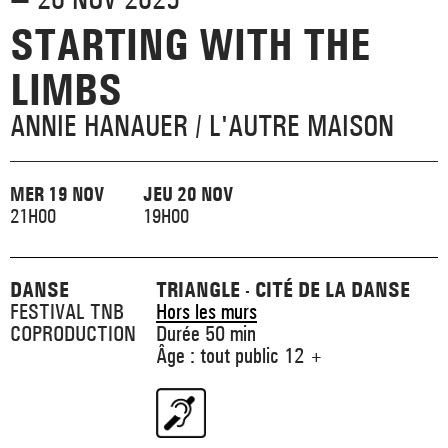
_ ACTUALITÉS
_ COPRODUCTIONS
STARTING WITH THE
_ LES SALLES
>
_ NOS MÉCÈNES
LIMBS
_ FORMATION
_ RÉSIDENCES D'ARTISTE
_ ACTION TERRITORIALE
>
ANNIE HANAUER / L'AUTRE MAISON
_ RENCONTRER
_ DEVENEZ MÉCÈNE
_ INSERTION PROFESSIONNELLE
_ INTERNATIONAL
_ ACTION CULTURELLE
>
MER 19 NOV
JEU 20 NOV
_ PRATIQUER
_ SOUTENEZ LE FESTIVAL TNB
_ PROMOTIONS
21H00
19H00
_ TNB SOLIDAIRE
_ MARCHÉS
_ PROFITER
_ INTERNATIONAL
_ TNB ÉCO-RESPONSABLE
DANSE
TRIANGLE - CITÉ DE LA DANSE
FESTIVAL TNB
Hors les murs
_ EMPLOIS / STAGES
COPRODUCTION
Durée 50 min
_ NOUS SOUTENIR
_ ARCHIVES ET RESSOURCES
Âge : tout public 12 +
_ CONTACTS ET INFOS PRATIQUES