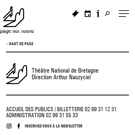
Panneau de gestion des cookies
page not found
↑ HAUT DE PAGE
>
>
>
_ À L'AFFICHE
_ PORTRAIT
Théâtre National de Bretagne
Direction Arthur Nauzyciel
>
_ HISTOIRE DU TNB
_ PROCHAINEMENT
_ LES SPECTACLES
_ CRÉATIONS ET TOURNÉES
_ LE PROJET
ACCUEIL DES PUBLICS / BILLETTERIE 02 99 31 12 31
ADMINISTRATION 02 99 31 55 33
_ PRÉSENTATION
_ LES ARTISTES ASSOCIÉ·ES
_ FESTIVAL TNB
INSCRIVEZ-VOUS À LA NEWSLETTER
>