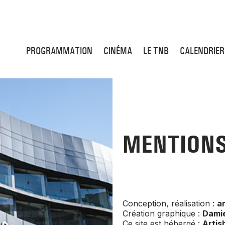
PROGRAMMATION
CINÉMA
LE TNB
CALENDRIER
MENTIONS
Conception, réalisation :
a
Création graphique :
Dami
Ce site est hébergé :
Arti