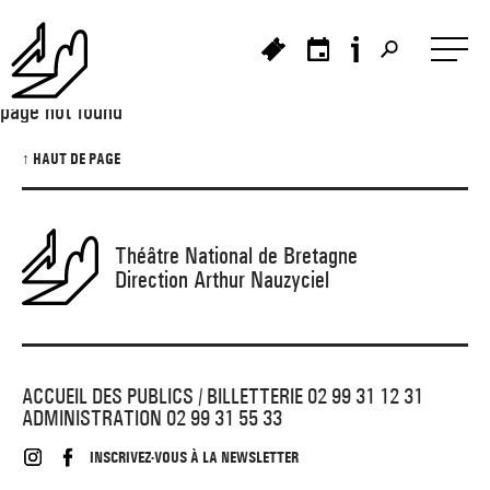
Panneau de gestion des cookies
page not found
↑ HAUT DE PAGE
>
>
>
_ À L'AFFICHE
_ PORTRAIT
Théâtre National de Bretagne
Direction Arthur Nauzyciel
>
_ HISTOIRE DU TNB
_ PROCHAINEMENT
_ LES SPECTACLES
_ CRÉATIONS ET TOURNÉES
_ LE PROJET
ACCUEIL DES PUBLICS / BILLETTERIE 02 99 31 12 31
ADMINISTRATION 02 99 31 55 33
_ PRÉSENTATION
_ LES ARTISTES ASSOCIÉ·ES
_ FESTIVAL TNB
INSCRIVEZ-VOUS À LA NEWSLETTER
>