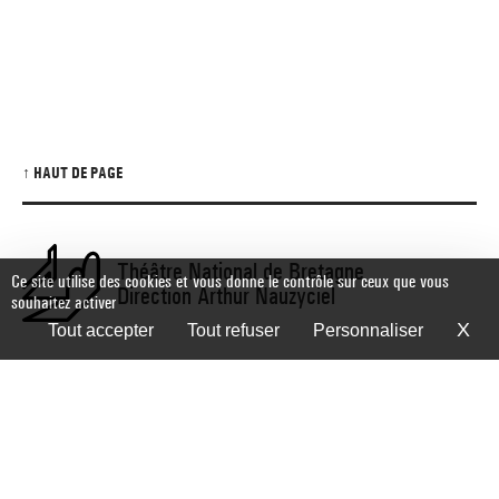
↑ HAUT DE PAGE
Théâtre National de Bretagne
Ce site utilise des cookies et vous donne le contrôle sur ceux que vous
Direction Arthur Nauzyciel
souhaitez activer
X
Ma
Tout accepter
Tout refuser
Personnaliser
ACCUEIL DES PUBLICS / BILLETTERIE 02 99 31 12 31
ADMINISTRATION 02 99 31 55 33
INSCRIVEZ-VOUS À LA NEWSLETTER