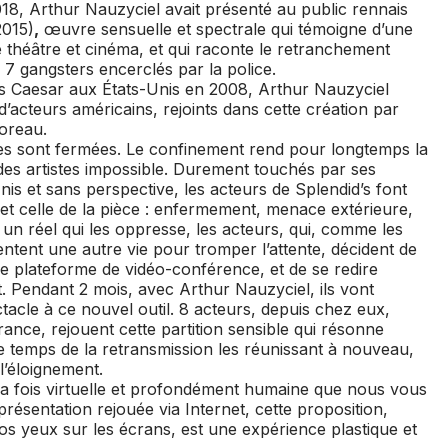
18, Arthur Nauzyciel avait présenté au public rennais
2015)
,
œuvre sensuelle et spectrale qui témoigne d’une
 théâtre et cinéma, et qui raconte le retranchement
 7 gangsters encerclés par la police.
s Caesar
aux États-Unis en 2008, Arthur Nauzyciel
 d’acteurs américains, rejoints dans cette création par
oreau.
res sont fermées. Le confinement rend pour longtemps la
des artistes impossible. Durement touchés par ses
is et sans perspective, les acteurs de
Splendid’s
font
n et celle de la pièce : enfermement, menace extérieure,
 un réel qui les oppresse, les acteurs, qui, comme les
entent une autre vie pour tromper l’attente, décident de
e plateforme de vidéo-conférence, et de se redire
. Pendant 2 mois, avec Arthur Nauzyciel, ils vont
ectacle à ce nouvel outil. 8 acteurs, depuis chez eux,
France, rejouent cette partition sensible qui résonne
 temps de la retransmission les réunissant à nouveau,
 l’éloignement.
 la fois virtuelle et profondément humaine que nous vous
eprésentation rejouée via Internet, cette proposition,
vos yeux sur les écrans, est une expérience plastique et