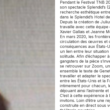
Pendant le Festival TNB 20
son spectacle
Splendid’s
(
recherche esthétique entre
dans le Splendid’s Hotel de
Depuis la création de
Juliu
travaille avec cette équipe
Xavier Gallais et Jeanne M
En mars 2020, les frontiè
circulation des œuvres et 
conséquences aux États-Un
un lien entre leur situatio
solitude. Afin d’échapper à
gangsters de la pièce s’inv
se retrouver sur Zoom, un
ensemble le texte de Genet
travailler et adapter le sp
entre les États-Unis et la 
intimement pour chacun, le
déjouant ainsi l’astreinte et
C’est à cette expérience à
invitons. Loin d’être une r
construite en direct sous 