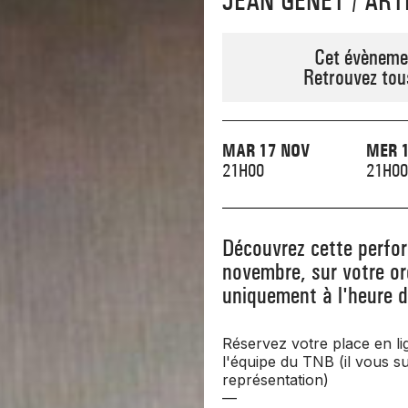
JEAN GENET / AR
Cet évènemen
Retrouvez tou
MAR 17 NOV
MER 
21H00
21H00
Découvrez cette perfo
novembre, sur votre ord
uniquement à l'heure d
Réservez votre place en li
l'équipe du TNB (il vous su
représentation)
—