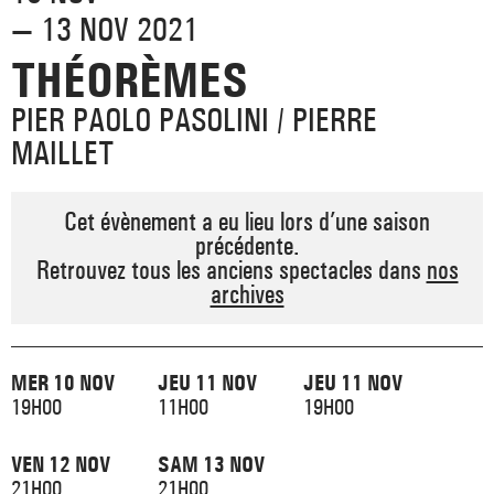
_ ACTUALITÉS
— 13 NOV 2021
_ COPRODUCTIONS
_ LES SALLES
>
THÉORÈMES
_ NOS MÉCÈNES
_ FORMATION
_ RÉSIDENCES D'ARTISTE
_ ACTION TERRITORIALE
PIER PAOLO PASOLINI / PIERRE
>
_ RENCONTRER
MAILLET
_ DEVENEZ MÉCÈNE
_ INSERTION PROFESSIONNELLE
_ INTERNATIONAL
_ ACTION CULTURELLE
>
_ PRATIQUER
Cet évènement a eu lieu lors d’une saison
_ SOUTENEZ LE FESTIVAL TNB
_ PROMOTIONS
_ TNB SOLIDAIRE
précédente.
Retrouvez tous les anciens spectacles dans
nos
_ MARCHÉS
_ PROFITER
archives
_ INTERNATIONAL
_ TNB ÉCO-RESPONSABLE
_ EMPLOIS / STAGES
_ NOUS SOUTENIR
_ ARCHIVES ET RESSOURCES
MER 10 NOV
JEU 11 NOV
JEU 11 NOV
19H00
11H00
19H00
_ CONTACTS ET INFOS PRATIQUES
VEN 12 NOV
SAM 13 NOV
21H00
21H00