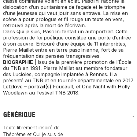
classe dominante volent en éclat. Pasolini raconte la
dislocation d’un puritanisme de façade et le triomphe
d’une jeunesse qui veut jouir sans entrave. La mise en
scène a pour prologue et fil rouge un texte en vers,
retrouvé après la mort de l’écrivain.
Dans
Qui je suis
, Pasolini tentait un autoportrait. Cette
profession de foi poétique constitue une porte d’entrée
à son œuvre. Entouré d’une équipe de 11 interprètes,
Pierre Maillet entre en terre pasolinienne, fort de sa
fréquentation des pensées transgressives.
BIOGRAPHIE |
Issu de la première promotion de l’École
du TNB en 1991, Pierre Maillet est membre fondateur
des Lucioles, compagnie implantée à Rennes. Il a
présenté au TNB et en tournée départementale en 2017
Letzlove – portrait(s) Foucault
, et
One Night with Holly
Woodlawn
au Festival TNB 2018.
GÉNÉRIQUE
Texte librement inspiré de
Théorème et Qui je suis de