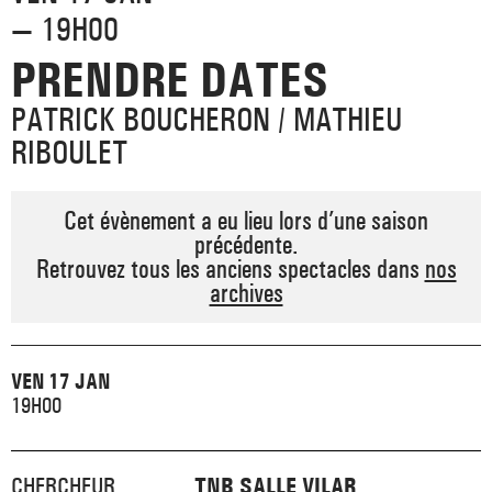
_ ACTUALITÉS
— 19H00
_ COPRODUCTIONS
_ LES SALLES
>
PRENDRE DATES
_ NOS MÉCÈNES
_ FORMATION
_ RÉSIDENCES D'ARTISTE
_ ACTION TERRITORIALE
PATRICK BOUCHERON / MATHIEU
>
_ RENCONTRER
RIBOULET
_ DEVENEZ MÉCÈNE
_ INSERTION PROFESSIONNELLE
_ INTERNATIONAL
_ ACTION CULTURELLE
>
_ PRATIQUER
Cet évènement a eu lieu lors d’une saison
_ SOUTENEZ LE FESTIVAL TNB
_ PROMOTIONS
_ TNB SOLIDAIRE
précédente.
Retrouvez tous les anciens spectacles dans
nos
_ MARCHÉS
_ PROFITER
archives
_ INTERNATIONAL
_ TNB ÉCO-RESPONSABLE
_ EMPLOIS / STAGES
_ NOUS SOUTENIR
_ ARCHIVES ET RESSOURCES
VEN 17 JAN
19H00
_ CONTACTS ET INFOS PRATIQUES
CHERCHEUR
TNB SALLE VILAR