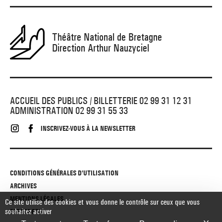
Théâtre National de Bretagne
Direction Arthur Nauzyciel
ACCUEIL DES PUBLICS / BILLETTERIE 02 99 31 12 31
ADMINISTRATION 02 99 31 55 33
INSCRIVEZ-VOUS À LA NEWSLETTER
CONDITIONS GÉNÉRALES D'UTILISATION
ARCHIVES
MENTIONS LÉGALES
Ce site utilise des cookies et vous donne le contrôle sur ceux que vous
souhaitez activer
ESPACE PRO