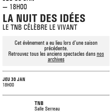
_ ACTUALITÉS
— 18H00
_ COPRODUCTIONS
_ LES SALLES
>
LA NUIT DES IDÉES
_ NOS MÉCÈNES
_ FORMATION
_ RÉSIDENCES D'ARTISTE
_ ACTION TERRITORIALE
LE TNB CÉLÈBRE LE VIVANT
>
_ RENCONTRER
_ DEVENEZ MÉCÈNE
_ INSERTION PROFESSIONNELLE
_ INTERNATIONAL
_ ACTION CULTURELLE
Cet évènement a eu lieu lors d’une saison
>
précédente.
_ PRATIQUER
_ SOUTENEZ LE FESTIVAL TNB
_ PROMOTIONS
Retrouvez tous les anciens spectacles dans
nos
_ TNB SOLIDAIRE
archives
_ MARCHÉS
_ PROFITER
_ INTERNATIONAL
_ TNB ÉCO-RESPONSABLE
_ EMPLOIS / STAGES
JEU 30 JAN
_ NOUS SOUTENIR
18H00
_ ARCHIVES ET RESSOURCES
_ CONTACTS ET INFOS PRATIQUES
TNB
Salle Serreau