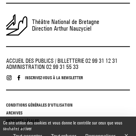
Théâtre National de Bretagne
Direction Arthur Nauzyciel
ACCUEIL DES PUBLICS / BILLETTERIE 02 99 31 12 31
ADMINISTRATION 02 99 31 55 33
INSCRIVEZ-VOUS À LA NEWSLETTER
CONDITIONS GÉNÉRALES D'UTILISATION
ARCHIVES
MENTIONS LÉGALES
Ce site utilise des cookies et vous donne le contrôle sur ceux que vous
souhaitez activer
ESPACE PRO