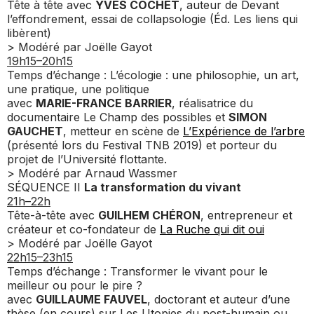
Tête à tête avec
YVES COCHET
, auteur de
Devant
l’effondrement, essai de collapsologie
(Éd. Les liens qui
libèrent)
> Modéré par Joëlle Gayot
19h15–20h15
Temps d’échange : L’écologie : une philosophie, un art,
une pratique, une politique
avec
MARIE-FRANCE BARRIER
, réalisatrice du
documentaire
Le Champ des possibles
et
SIMON
GAUCHET
, metteur en scène de
L’Expérience de l’arbre
(présenté lors du Festival TNB 2019)
et porteur du
projet de l’Université flottante.
> Modéré par Arnaud Wassmer
SÉQUENCE II
La transformation du vivant
21h–22h
Tête-à-tête avec
GUILHEM CHÉRON
, entrepreneur et
créateur et co-fondateur de
La Ruche qui dit oui
> Modéré par Joëlle Gayot
22h15–23h15
Temps d’échange : Transformer le vivant pour le
meilleur ou pour le pire ?
avec
GUILLAUME FAUVEL
, doctorant et auteur d’une
thèse (en cours) sur
Les Utopies du post-humain ou