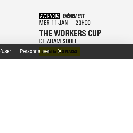
AVEC VOUS
ÉVÉNEMENT
MER 11 JAN — 20H00
THE WORKERS CUP
DE ADAM SOBEL
X
Masquer le bandeau des cook
efuser
Personnaliser
ACHETEZ VOS PLACES
CONDITIONS GÉNÉRALES D'UTILISATION
ARCHIVES
MENTIONS LÉGALES