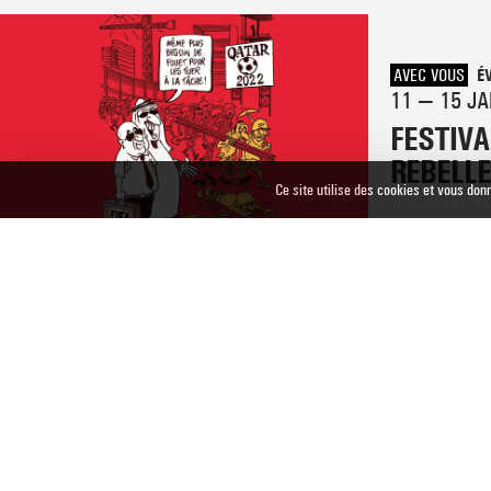
AVEC VOUS
É
11 — 15 JA
FESTIV
REBELLE
Ce site utilise des cookies et vous don
↑ HAUT DE PAGE
Théâtre National de Bretagne
Direction Arthur Nauzyciel