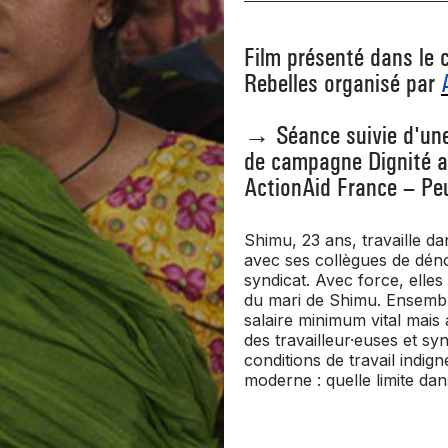
Film présenté dans le 
Rebelles organisé par
→ Séance suivie d'une
de campagne Dignité au
ActionAid France – Peu
Shimu, 23 ans, travaille da
avec ses collègues de déno
syndicat. Avec force, elle
du mari de Shimu. Ensemble
salaire minimum vital mais 
des travailleur·euses et syn
conditions de travail indig
moderne : quelle limite da