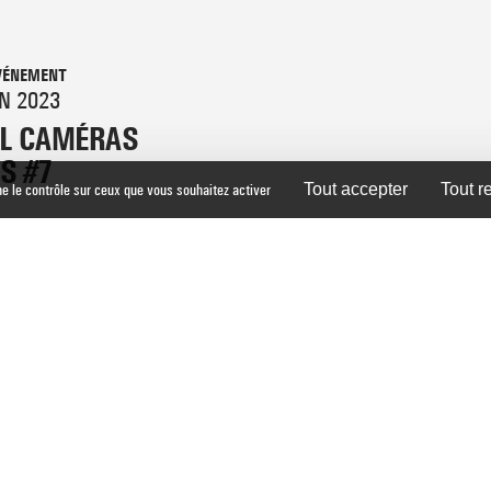
VÉNEMENT
N 2023
AL CAMÉRAS
S #7
ne le contrôle sur ceux que vous souhaitez activer
Tout accepter
Tout r
ACCUEIL DES PUBLICS / BILLETTERIE 02 99 31 12 31
ADMINISTRATION 02 99 31 55 33