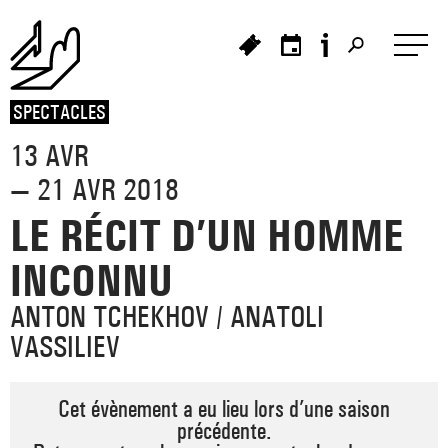
Panneau de gestion des cookies
SPECTACLES
13 AVR
>
— 21 AVR 2018
>
>
LE RÉCIT D’UN HOMME
_ À L'AFFICHE
_ PORTRAIT
INCONNU
>
_ HISTOIRE DU TNB
_ PROCHAINEMENT
_ LES SPECTACLES
ANTON TCHEKHOV / ANATOLI
VASSILIEV
_ CRÉATIONS ET TOURNÉES
_ LE PROJET
_ PRÉSENTATION
Cet évènement a eu lieu lors d’une saison
_ LES ARTISTES ASSOCIÉ·ES
_ FESTIVAL TNB
précédente.
>