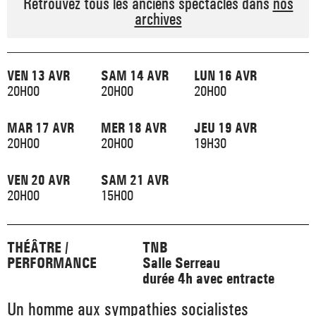
Retrouvez tous les anciens spectacles dans
nos
_ ACTUALITÉS
archives
_ COPRODUCTIONS
_ LES SALLES
>
_ NOS MÉCÈNES
_ FORMATION
_ RÉSIDENCES D'ARTISTE
_ ACTION TERRITORIALE
VEN 13 AVR
SAM 14 AVR
LUN 16 AVR
>
20H00
20H00
20H00
_ RENCONTRER
_ DEVENEZ MÉCÈNE
_ INSERTION PROFESSIONNELLE
_ INTERNATIONAL
_ ACTION CULTURELLE
>
MAR 17 AVR
MER 18 AVR
JEU 19 AVR
_ PRATIQUER
_ SOUTENEZ LE FESTIVAL TNB
20H00
20H00
19H30
_ PROMOTIONS
_ TNB SOLIDAIRE
_ MARCHÉS
VEN 20 AVR
SAM 21 AVR
_ PROFITER
_ INTERNATIONAL
20H00
15H00
_ TNB ÉCO-RESPONSABLE
_ EMPLOIS / STAGES
_ NOUS SOUTENIR
_ ARCHIVES ET RESSOURCES
THÉÂTRE /
TNB
PERFORMANCE
Salle Serreau
durée 4h avec entracte
_ CONTACTS ET INFOS PRATIQUES
Un homme aux sympathies socialistes