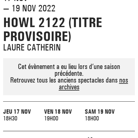
_ ACTUALITÉS
— 19 NOV 2022
_ COPRODUCTIONS
_ LES SALLES
>
HOWL 2122 (TITRE
_ NOS MÉCÈNES
_ FORMATION
_ RÉSIDENCES D'ARTISTE
_ ACTION TERRITORIALE
PROVISOIRE)
>
_ RENCONTRER
_ DEVENEZ MÉCÈNE
_ INSERTION PROFESSIONNELLE
LAURE CATHERIN
_ INTERNATIONAL
_ ACTION CULTURELLE
>
_ PRATIQUER
_ SOUTENEZ LE FESTIVAL TNB
_ PROMOTIONS
Cet évènement a eu lieu lors d’une saison
_ TNB SOLIDAIRE
précédente.
_ MARCHÉS
Retrouvez tous les anciens spectacles dans
nos
_ PROFITER
_ INTERNATIONAL
archives
_ TNB ÉCO-RESPONSABLE
_ EMPLOIS / STAGES
_ NOUS SOUTENIR
_ ARCHIVES ET RESSOURCES
JEU 17 NOV
VEN 18 NOV
SAM 19 NOV
18H30
19H00
18H00
_ CONTACTS ET INFOS PRATIQUES