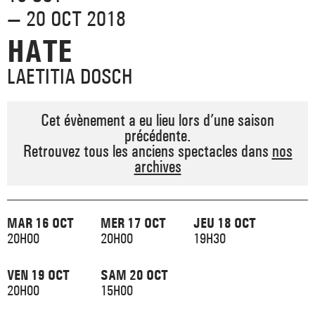
_ ACTUALITÉS
— 20 OCT 2018
_ COPRODUCTIONS
_ LES SALLES
>
HATE
_ NOS MÉCÈNES
_ FORMATION
_ RÉSIDENCES D'ARTISTE
_ ACTION TERRITORIALE
LAETITIA DOSCH
>
_ RENCONTRER
_ DEVENEZ MÉCÈNE
_ INSERTION PROFESSIONNELLE
_ INTERNATIONAL
_ ACTION CULTURELLE
Cet évènement a eu lieu lors d’une saison
>
précédente.
_ PRATIQUER
_ SOUTENEZ LE FESTIVAL TNB
_ PROMOTIONS
Retrouvez tous les anciens spectacles dans
nos
_ TNB SOLIDAIRE
archives
_ MARCHÉS
_ PROFITER
_ INTERNATIONAL
_ TNB ÉCO-RESPONSABLE
_ EMPLOIS / STAGES
MAR 16 OCT
MER 17 OCT
JEU 18 OCT
_ NOUS SOUTENIR
20H00
20H00
19H30
_ ARCHIVES ET RESSOURCES
VEN 19 OCT
SAM 20 OCT
_ CONTACTS ET INFOS PRATIQUES
20H00
15H00