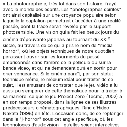
« La photographie a, très tôt dans son histoire, frayé
avec le monde des esprits. Les "photographes spirites"
ont ainsi capitalisé sur une croyance populaire selon
laquelle la captation permettrait d’accéder à une réalité
passée, dont la trace serait révélée par le support
photosensible. Une vision qui a fait les beaux jours du
e
cinéma d’épouvante japonais au tournant du XXI
siècle, au travers de ce qui a pris le nom de "media
horror", où les objets techniques de notre quotidien
paraissent ouvrir sur les tourments du passé,
emprisonnés dans l’ambre de la pellicule ou sur la
bande vidéo, et qui ne demandent qu’à en sortir pour
crier vengeance. Si le cinéma paraît, par son statut
technique même, le médium idéal pour traiter de ce
sujet, il est amusant de constater que le jeu vidéo a lui
aussi pu s’emparer de cette thématique pour la traiter à
sa manière, ce que le jeu
Project Zero
(Tecmo, 2002) a
en son temps proposé, dans la lignée de ses illustres
prédécesseurs cinématographiques,
Ring
d’Hideo
Nakata (1998) en tête. L’occasion donc, de se replonger
dans la "j-horror" sous cet angle spécifique, où les
technologies d’audiovision – qu’elles soient interactives