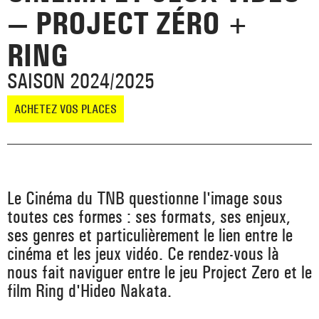
— PROJECT ZÉRO +
_ ACTUALITÉS
_ COPRODUCTIONS
_ LES SALLES
>
RING
_ NOS MÉCÈNES
_ FORMATION
_ RÉSIDENCES D'ARTISTE
_ ACTION TERRITORIALE
SAISON 2024/2025
>
_ RENCONTRER
_ DEVENEZ MÉCÈNE
_ INSERTION PROFESSIONNELLE
_ INTERNATIONAL
ACHETEZ VOS PLACES
_ ACTION CULTURELLE
>
_ PRATIQUER
_ SOUTENEZ LE FESTIVAL TNB
_ PROMOTIONS
_ TNB SOLIDAIRE
_ MARCHÉS
_ PROFITER
_ INTERNATIONAL
Le Cinéma du TNB questionne l'image sous
_ TNB ÉCO-RESPONSABLE
toutes ces formes : ses formats, ses enjeux,
_ EMPLOIS / STAGES
ses genres et particulièrement le lien entre le
_ NOUS SOUTENIR
_ ARCHIVES ET RESSOURCES
cinéma et les jeux vidéo. Ce rendez-vous là
nous fait naviguer entre le jeu Project Zero et le
_ CONTACTS ET INFOS PRATIQUES
film Ring d'Hideo Nakata.