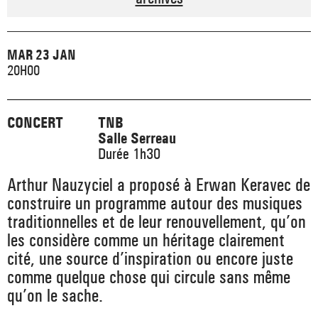
_ ACTUALITÉS
_ COPRODUCTIONS
_ LES SALLES
>
_ NOS MÉCÈNES
MAR 23 JAN
_ FORMATION
_ RÉSIDENCES D'ARTISTE
_ ACTION TERRITORIALE
20H00
>
_ RENCONTRER
_ DEVENEZ MÉCÈNE
_ INSERTION PROFESSIONNELLE
_ INTERNATIONAL
_ ACTION CULTURELLE
>
CONCERT
TNB
Salle Serreau
_ PRATIQUER
_ SOUTENEZ LE FESTIVAL TNB
_ PROMOTIONS
Durée 1h30
_ TNB SOLIDAIRE
_ MARCHÉS
Arthur Nauzyciel a proposé à Erwan Keravec de
_ PROFITER
_ INTERNATIONAL
construire un programme autour des musiques
_ TNB ÉCO-RESPONSABLE
traditionnelles et de leur renouvellement, qu’on
_ EMPLOIS / STAGES
les considère comme un héritage clairement
_ NOUS SOUTENIR
_ ARCHIVES ET RESSOURCES
cité, une source d’inspiration ou encore juste
comme quelque chose qui circule sans même
_ CONTACTS ET INFOS PRATIQUES
qu’on le sache.