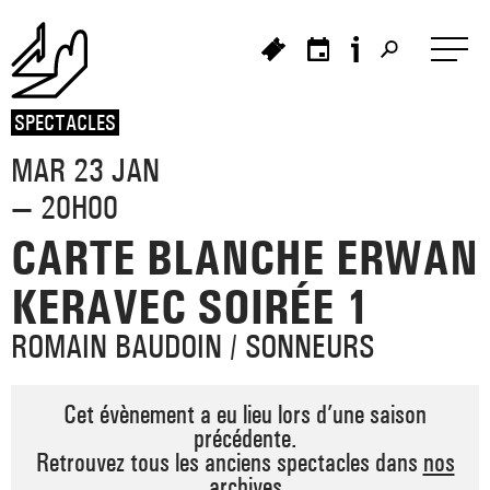
Panneau de gestion des cookies
SPECTACLES
MAR 23 JAN
>
— 20H00
>
>
CARTE BLANCHE ERWAN
_ À L'AFFICHE
_ PORTRAIT
KERAVEC SOIRÉE 1
>
_ HISTOIRE DU TNB
_ PROCHAINEMENT
_ LES SPECTACLES
ROMAIN BAUDOIN / SONNEURS
_ CRÉATIONS ET TOURNÉES
_ LE PROJET
Cet évènement a eu lieu lors d’une saison
précédente.
_ PRÉSENTATION
_ LES ARTISTES ASSOCIÉ·ES
_ FESTIVAL TNB
Retrouvez tous les anciens spectacles dans
nos
archives
>