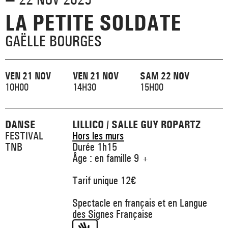
_ ACTUALITÉS
_ COPRODUCTIONS
LA PETITE SOLDATE
_ LES SALLES
>
_ NOS MÉCÈNES
GAËLLE BOURGES
_ FORMATION
_ RÉSIDENCES D'ARTISTE
_ ACTION TERRITORIALE
>
_ RENCONTRER
_ DEVENEZ MÉCÈNE
_ INSERTION PROFESSIONNELLE
VEN 21 NOV
VEN 21 NOV
SAM 22 NOV
_ INTERNATIONAL
_ ACTION CULTURELLE
>
10H00
14H30
15H00
_ PRATIQUER
_ SOUTENEZ LE FESTIVAL TNB
_ PROMOTIONS
_ TNB SOLIDAIRE
DANSE
LILLICO / SALLE GUY ROPARTZ
_ MARCHÉS
_ PROFITER
FESTIVAL
Hors les murs
_ INTERNATIONAL
_ TNB ÉCO-RESPONSABLE
TNB
Durée 1h15
Âge : en famille 9 +
_ EMPLOIS / STAGES
_ NOUS SOUTENIR
_ ARCHIVES ET RESSOURCES
Tarif unique 12€
Spectacle en français et en Langue
_ CONTACTS ET INFOS PRATIQUES
des Signes Française