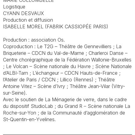
MARIE COLLOMBELLE
Logistique
CYANN DESVAUX
Production et diffusion
ISABELLE MOREL (FABRIK CASSIOPÉE PARIS)
Production : association
Os
.
Coproduction : Le T2G – Théâtre de Gennevilliers ; La
Briqueterie – CDCN du Val-de-Marne ; Charleroi Danse –
Centre chorégraphique de la Fédération Wallonie-Bruxelles
; Le Volcan – Scène nationale du Havre ; Scène Nationale
d’ALBI-Tarn ; L’échangeur – CDCN Hauts-de-France ;
l’Atelier de Paris / CDCN ; Lillico (Rennes) ; Théâtre
Antoine Vitez – Scène d’Ivry ; Théâtre Jean-Vilar (Vitry-
sur-Seine).
Avec le soutien de La Ménagerie de verre, dans le cadre
du dispositif StudioLab ; du Grand R – Scène nationale La
Roche-sur-Yon ; de la Communauté d’agglomération de
St-Quentin-en-Yvelines.