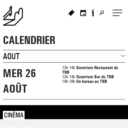
Panneau de gestion des cookies
CALENDRIER
>
>
>
_ À L'AFFICHE
_ PORTRAIT
12h-14h
Ouverture Restaurant du
MER 26
TNB
>
12h-14h
Ouverture Bar du TNB
14h-18h
Un bureau au TNB
_ HISTOIRE DU TNB
_ PROCHAINEMENT
_ LES SPECTACLES
AOÛT
_ CRÉATIONS ET TOURNÉES
_ LE PROJET
CINÉMA
_ PRÉSENTATION
_ LES ARTISTES ASSOCIÉ·ES
_ FESTIVAL TNB
>