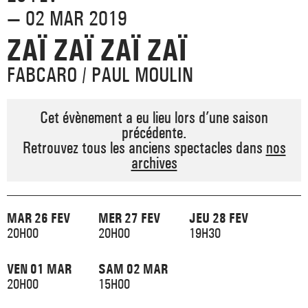
_ ACTUALITÉS
— 02 MAR 2019
_ COPRODUCTIONS
_ LES SALLES
>
ZAÏ ZAÏ ZAÏ ZAÏ
_ NOS MÉCÈNES
_ FORMATION
_ RÉSIDENCES D'ARTISTE
_ ACTION TERRITORIALE
FABCARO / PAUL MOULIN
>
_ RENCONTRER
_ DEVENEZ MÉCÈNE
_ INSERTION PROFESSIONNELLE
_ INTERNATIONAL
_ ACTION CULTURELLE
Cet évènement a eu lieu lors d’une saison
>
précédente.
_ PRATIQUER
_ SOUTENEZ LE FESTIVAL TNB
_ PROMOTIONS
Retrouvez tous les anciens spectacles dans
nos
_ TNB SOLIDAIRE
archives
_ MARCHÉS
_ PROFITER
_ INTERNATIONAL
_ TNB ÉCO-RESPONSABLE
_ EMPLOIS / STAGES
MAR 26 FEV
MER 27 FEV
JEU 28 FEV
_ NOUS SOUTENIR
20H00
20H00
19H30
_ ARCHIVES ET RESSOURCES
VEN 01 MAR
SAM 02 MAR
_ CONTACTS ET INFOS PRATIQUES
20H00
15H00