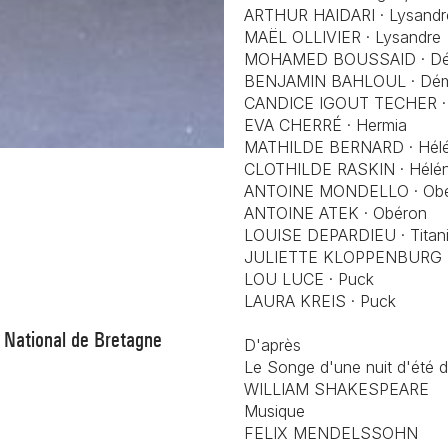
ARTHUR HAIDARI · Lysand
MAËL OLLIVIER · Lysandre
MOHAMED BOUSSAID · Dé
BENJAMIN BAHLOUL · Dém
CANDICE IGOUT TECHER ·
EVA CHERRÉ · Hermia
MATHILDE BERNARD · Hél
CLOTHILDE RASKIN · Hélé
ANTOINE MONDELLO · Ob
ANTOINE ATEK · Obéron
LOUISE DEPARDIEU · Titan
JULIETTE KLOPPENBURG · 
LOU LUCE · Puck
LAURA KREIS · Puck
e National de Bretagne
D'après
Le Songe d'une nuit d'été
d
WILLIAM SHAKESPEARE
Musique
FELIX MENDELSSOHN