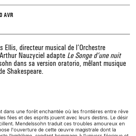
0 AVR
s Ellis, directeur musical de l’Orchestre
 Arthur Nauzyciel adapte
Le Songe d’une nuit
sohn dans sa version oratorio, mêlant musique
e de Shakespeare.
 dans une forêt enchantée où les frontières entre rêve
 des fées et des esprits jouent avec leurs destins. Le désir
vacillent. Mendelssohn traduit ces troubles amoureux en
ose l'ouverture de cette œuvre magistrale dont la
ste l’emblème, rendant hommage à l’univers féerique et