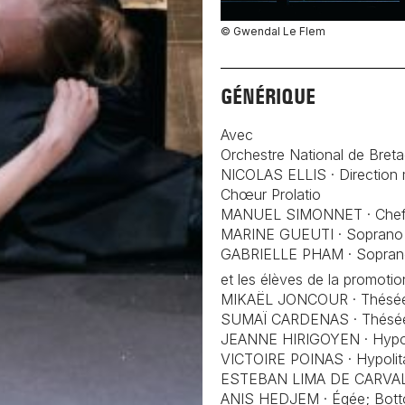
© Gwendal Le Flem
GÉNÉRIQUE
Avec
Orchestre National de Bret
NICOLAS ELLIS · Direction 
Chœur Prolatio
MANUEL SIMONNET · Che
MARINE GUEUTI · Soprano
GABRIELLE PHAM · Sopra
et les élèves de la promoti
MIKAËL JONCOUR · Thés
SUMAÏ CARDENAS · Thés
JEANNE HIRIGOYEN · Hypol
VICTOIRE POINAS · Hypolit
ESTEBAN LIMA DE CARVAL
ANIS HEDJEM · Égée; Bot