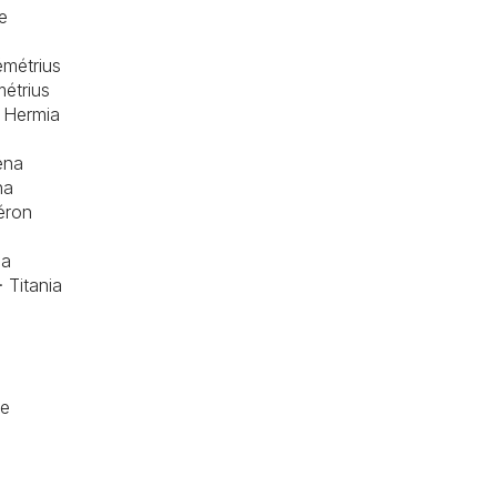
re
métrius
étrius
 Hermia
éna
na
éron
ia
Titania
e