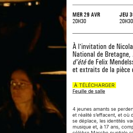
MER 29 AVR
JEU 3
20H30
20H30
À l'invitation de Nicola
National de Bretagne,
d’été
de Felix Mendels
et extraits de la pièc
À TÉLÉCHARGER
Feuille de salle
4 jeunes amants se perdent
et réalité s’effacent, et où
se déplace, les identités 
musique et, à 17 ans, comp
célèbre
Marche nuptiale
re