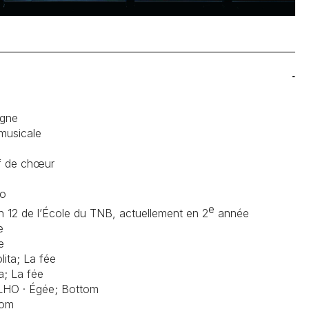
agne
musicale
f de chœur
no
e
on 12 de l’École du TNB, actuellement en 2
année
ée
ée
ita; La fée
a; La fée
HO · Égée; Bottom
tom