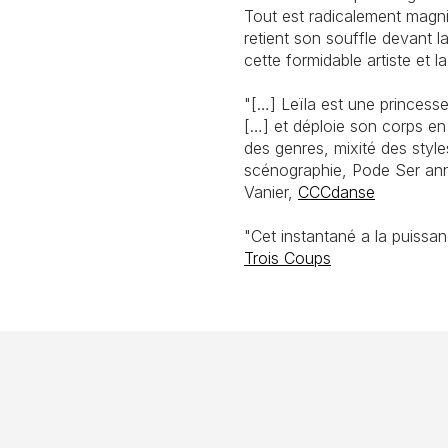
Tout est radicalement magni
retient son souffle devant 
cette formidable artiste et 
"[…] Leïla est une princess
[…] et déploie son corps en
des genres, mixité des styles
scénographie,
Pode Ser
an
Vanier,
CCCdanse
"Cet instantané a la puissan
Trois Coups