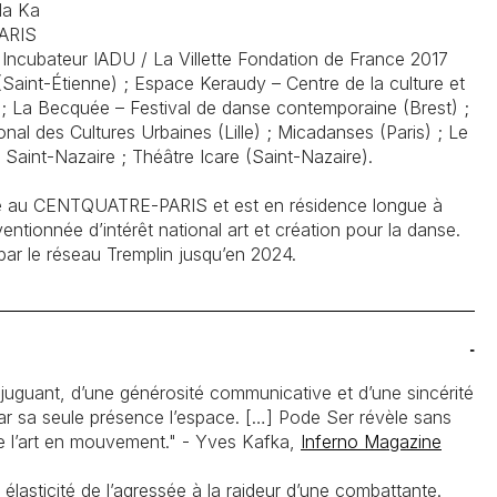
la Ka
ARIS
 Incubateur IADU / La Villette Fondation de France 2017
(Saint-Étienne) ; Espace Keraudy – Centre de la culture et
; La Becquée – Festival de danse contemporaine (Brest) ;
al des Cultures Urbaines (Lille) ; Micadanses (Paris) ; Le
 Saint-Nazaire ; Théâtre Icare (Saint-Nazaire).
iée au CENTQUATRE-PARIS et est en résidence longue à
entionnée d’intérêt national art et création pour la danse.
ar le réseau Tremplin jusqu’en 2024.
juguant, d’une générosité communicative et d’une sincérité
par sa seule présence l’espace. […]
Pode Ser
révèle sans
e l’art en mouvement." - Yves Kafka,
Inferno Magazine
 élasticité de l’agressée à la raideur d’une combattante.