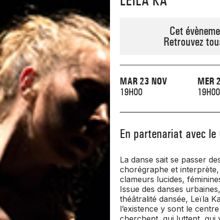
LEÏLA KA
Cet évènemen
Retrouvez tou
MAR 23 NOV
MER 
19H00
19H00
En partenariat avec l
La danse sait se passer de
chorégraphe et interprète,
clameurs lucides, féminines 
Issue des danses urbaines,
théâtralité dansée, Leïla Ka
l’existence y sont le centr
cherchent, qui luttent, qui