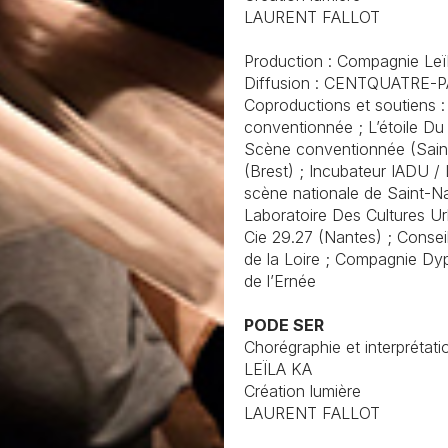
LAURENT FALLOT
Production : Compagnie Leï
Diffusion : CENTQUATRE-P
Coproductions et soutiens :
conventionnée ; L’étoile D
Scène conventionnée (Sain
(Brest) ; Incubateur IADU / 
scène nationale de Saint-N
Laboratoire Des Cultures Ur
Cie 29.27 (Nantes) ; Consei
de la Loire ; Compagnie Dy
de l’Ernée
PODE SER
Chorégraphie et interprétati
LEÏLA KA
Création lumière
LAURENT FALLOT