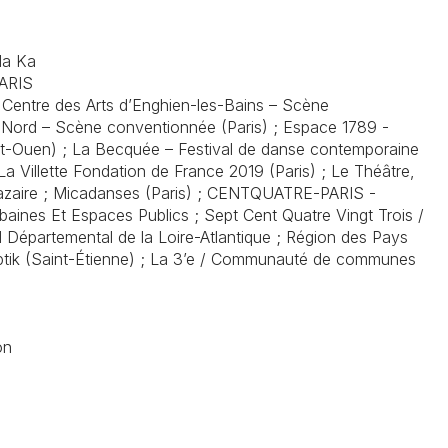
la Ka
ARIS
 Centre des Arts d’Enghien-les-Bains – Scène
u Nord – Scène conventionnée (Paris) ; Espace 1789 -
t-Ouen) ; La Becquée – Festival de danse contemporaine
La Villette Fondation de France 2019 (Paris) ; Le Théâtre,
azaire ; Micadanses (Paris) ; CENTQUATRE-PARIS -
baines Et Espaces Publics ; Sept Cent Quatre Vingt Trois /
l Départemental de la Loire-Atlantique ; Région des Pays
ptik (Saint-Étienne) ; La 3’e / Communauté de communes
on