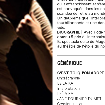
qui s’affranchissent et s’é
est convoquée dans les co
scandée de l’être au mond
Un deuxième que l’interpr
tourbillonnante et une dans
vide.
BIOGRAPHIE |
Avec
Pode 
obtenu 5 prix à l’internat
B
, spectacle culte de Mag
au théâtre de l'étoile du no
GÉNÉRIQUE
C’EST TOI QU’ON ADORE
Chorégraphie
LEÏLA KA
Interprétation
LEÏLA KA
JANE FOURNIER DUMET
Création lumière