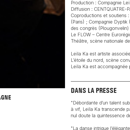
Production : Compagnie Leï
Diffusion : CENTQUATRE-P
Coproductions et soutiens :
(Paris) ; Compagnie Dyptik 
des congrès (Plougonvelin) 
Le FLOW – Centre Eurorégion
Théâtre, scène nationale de
Leïla Ka est artiste assoc
L’étoile du nord, scène conv
Leïla Ka est accompagnée p
DANS LA PRESSE
AGNE
"Débordante d’un talent sub
à vif, Leïla Ka transcende 
nul doute la quintessence d
"La danse intrique l’élégante