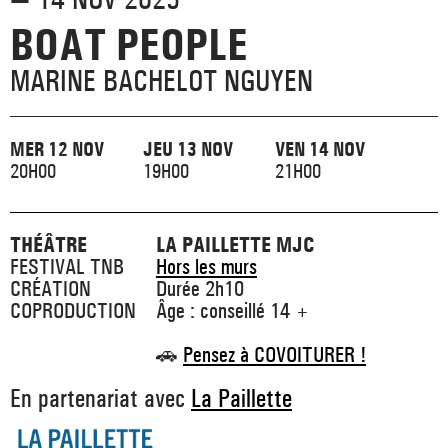
_ ACTUALITÉS
_ COPRODUCTIONS
BOAT PEOPLE
_ LES SALLES
>
_ NOS MÉCÈNES
MARINE BACHELOT NGUYEN
_ FORMATION
_ RÉSIDENCES D'ARTISTE
_ ACTION TERRITORIALE
>
_ RENCONTRER
_ DEVENEZ MÉCÈNE
_ INSERTION PROFESSIONNELLE
MER 12 NOV
JEU 13 NOV
VEN 14 NOV
_ INTERNATIONAL
_ ACTION CULTURELLE
>
20H00
19H00
21H00
_ PRATIQUER
_ SOUTENEZ LE FESTIVAL TNB
_ PROMOTIONS
_ TNB SOLIDAIRE
THÉÂTRE
LA PAILLETTE MJC
_ MARCHÉS
_ PROFITER
FESTIVAL TNB
Hors les murs
_ INTERNATIONAL
_ TNB ÉCO-RESPONSABLE
CRÉATION
Durée 2h10
COPRODUCTION
Âge : conseillé 14 +
_ EMPLOIS / STAGES
_ NOUS SOUTENIR
_ ARCHIVES ET RESSOURCES
🚗
Pensez à COVOITURER !
En partenariat avec
La Paillette
_ CONTACTS ET INFOS PRATIQUES