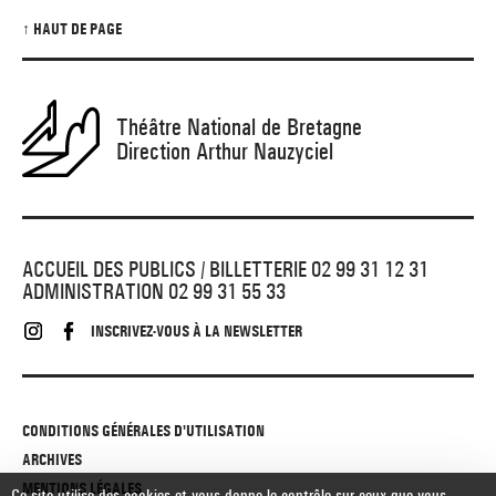
↑ HAUT DE PAGE
Théâtre National de Bretagne
Direction Arthur Nauzyciel
ACCUEIL DES PUBLICS / BILLETTERIE 02 99 31 12 31
ADMINISTRATION 02 99 31 55 33
INSCRIVEZ-VOUS À LA NEWSLETTER
CONDITIONS GÉNÉRALES D'UTILISATION
ARCHIVES
MENTIONS LÉGALES
Ce site utilise des cookies et vous donne le contrôle sur ceux que vous