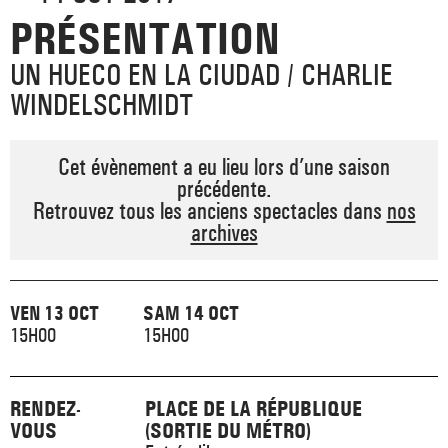
_ ACTUALITÉS
PRÉSENTATION
_ COPRODUCTIONS
_ LES SALLES
>
UN HUECO EN LA CIUDAD / CHARLIE
_ NOS MÉCÈNES
_ FORMATION
_ RÉSIDENCES D'ARTISTE
_ ACTION TERRITORIALE
WINDELSCHMIDT
>
_ RENCONTRER
_ DEVENEZ MÉCÈNE
_ INSERTION PROFESSIONNELLE
_ INTERNATIONAL
_ ACTION CULTURELLE
Cet évènement a eu lieu lors d’une saison
>
précédente.
_ PRATIQUER
_ SOUTENEZ LE FESTIVAL TNB
Retrouvez tous les anciens spectacles dans
nos
_ PROMOTIONS
_ TNB SOLIDAIRE
archives
_ MARCHÉS
_ PROFITER
_ INTERNATIONAL
_ TNB ÉCO-RESPONSABLE
_ EMPLOIS / STAGES
VEN 13 OCT
SAM 14 OCT
15H00
15H00
_ NOUS SOUTENIR
_ ARCHIVES ET RESSOURCES
_ CONTACTS ET INFOS PRATIQUES
RENDEZ-
PLACE DE LA RÉPUBLIQUE
VOUS
(SORTIE DU MÉTRO)