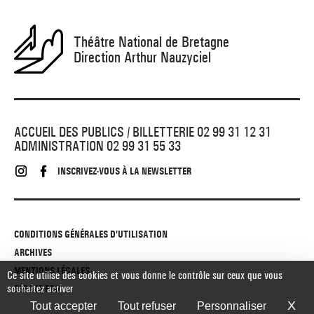
Théâtre National de Bretagne
Direction Arthur Nauzyciel
ACCUEIL DES PUBLICS / BILLETTERIE 02 99 31 12 31
ADMINISTRATION 02 99 31 55 33
INSCRIVEZ-VOUS À LA NEWSLETTER
CONDITIONS GÉNÉRALES D'UTILISATION
ARCHIVES
MENTIONS LÉGALES
Ce site utilise des cookies et vous donne le contrôle sur ceux que vous
souhaitez activer
ESPACE PRO
X
Ma
Tout accepter
Tout refuser
Personnaliser