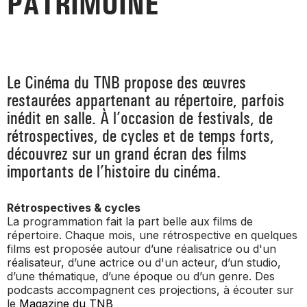
PATRIMOINE
_ ACTUALITÉS
_ COPRODUCTIONS
_ LES SALLES
>
_ NOS MÉCÈNES
_ FORMATION
_ RÉSIDENCES D'ARTISTE
_ ACTION TERRITORIALE
>
Le Cinéma du TNB propose des œuvres
_ RENCONTRER
_ DEVENEZ MÉCÈNE
restaurées appartenant au répertoire, parfois
_ INSERTION PROFESSIONNELLE
_ INTERNATIONAL
_ ACTION CULTURELLE
inédit en salle. À l’occasion de festivals, de
>
rétrospectives, de cycles et de temps forts,
_ PRATIQUER
_ SOUTENEZ LE FESTIVAL TNB
_ PROMOTIONS
_ TNB SOLIDAIRE
découvrez sur un grand écran des films
importants de l’histoire du cinéma.
_ MARCHÉS
_ PROFITER
_ INTERNATIONAL
_ TNB ÉCO-RESPONSABLE
Rétrospectives & cycles
_ EMPLOIS / STAGES
La programmation fait la part belle aux films de
_ NOUS SOUTENIR
répertoire. Chaque mois, une rétrospective en quelques
_ ARCHIVES ET RESSOURCES
films est proposée autour d’une réalisatrice ou d'un
réalisateur, d’une actrice ou d'un acteur, d’un studio,
_ CONTACTS ET INFOS PRATIQUES
d’une thématique, d’une époque ou d’un genre. Des
podcasts accompagnent ces projections, à écouter sur
le
Magazine du TNB