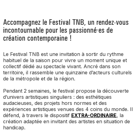
_ ACTUALITÉS
_ COPRODUCTIONS
_ LES SALLES
>
Accompagnez le Festival TNB, un rendez-vous
_ NOS MÉCÈNES
_ FORMATION
_ RÉSIDENCES D'ARTISTE
_ ACTION TERRITORIALE
incontournable pour les passionné·es de
>
création contemporaine !
_ RENCONTRER
_ DEVENEZ MÉCÈNE
_ INSERTION PROFESSIONNELLE
_ INTERNATIONAL
_ ACTION CULTURELLE
>
Le Festival TNB est une invitation à sortir du rythme
_ PRATIQUER
habituel de la saison pour vivre un moment unique et
_ SOUTENEZ LE FESTIVAL TNB
_ PROMOTIONS
collectif dédié au spectacle vivant. Ancré dans son
_ TNB SOLIDAIRE
territoire, il rassemble une quinzaine d’acteurs culturels
_ MARCHÉS
_ PROFITER
de la métropole et de la région.
_ INTERNATIONAL
_ TNB ÉCO-RESPONSABLE
Pendant 2 semaines, le festival propose la découverte
_ EMPLOIS / STAGES
d’univers artistiques singuliers : des esthétiques
_ NOUS SOUTENIR
audacieuses, des projets hors normes et des
_ ARCHIVES ET RESSOURCES
expériences artistiques venues des 4 coins du monde. Il
défend, à travers le dispositif
EXTRA-ORDINAIRE
, la
_ CONTACTS ET INFOS PRATIQUES
création adaptée en invitant des artistes en situation de
handicap.