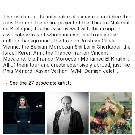
_ ACTUALITÉS
_ COPRODUCTIONS
_ LES SALLES
>
The relation to the international scene is a guideline that
_ NOS MÉCÈNES
runs through the entire project of the Theatre National
_ FORMATION
_ RÉSIDENCES D'ARTISTE
_ ACTION TERRITORIALE
de Bretagne, it is the case as well with the group of
>
associate artists of whom many come from a dual
_ RENCONTRER
_ DEVENEZ MÉCÈNE
cultural background ; the Franco-Austrian Gisèle
_ INSERTION PROFESSIONNELLE
_ INTERNATIONAL
_ ACTION CULTURELLE
Vienne, the Belgian-Moroccan Sidi Larbi Cherkaoui, the
>
Israeli Keren Ann, the Franco-Iranian Vincent
_ PRATIQUER
Macaigne, the Franco-Moroccan Mohamed El Khatib...
_ SOUTENEZ LE FESTIVAL TNB
_ PROMOTIONS
All of them tour and create extensively abroad, just like
_ TNB SOLIDAIRE
Phia Ménard, Xavier Veilhan, M/M, Damien Jalet...
_ MARCHÉS
_ PROFITER
_ INTERNATIONAL
→ See the 27 associate artists
_ TNB ÉCO-RESPONSABLE
_ EMPLOIS / STAGES
_ NOUS SOUTENIR
_ ARCHIVES ET RESSOURCES
_ CONTACTS ET INFOS PRATIQUES