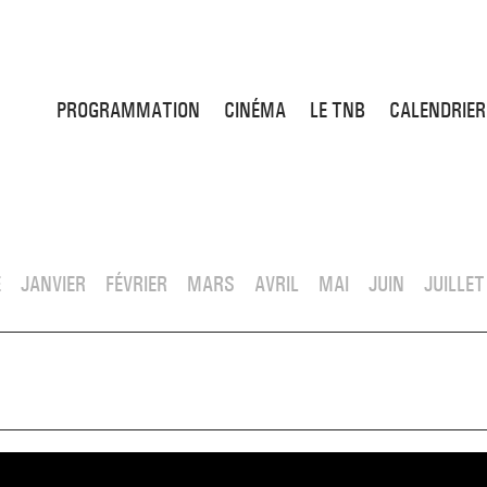
PROGRAMMATION
CINÉMA
LE TNB
CALENDRIER
E
JANVIER
FÉVRIER
MARS
AVRIL
MAI
JUIN
JUILLET