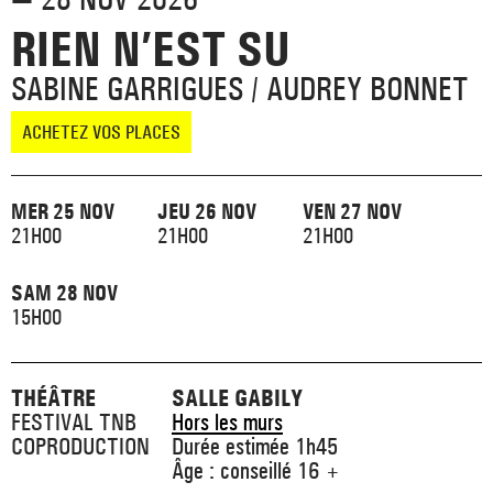
_ ACTUALITÉS
_ COPRODUCTIONS
RIEN N’EST SU
_ LES SALLES
>
_ NOS MÉCÈNES
SABINE GARRIGUES / AUDREY BONNET
_ FORMATION
_ RÉSIDENCES D'ARTISTE
_ ACTION TERRITORIALE
>
ACHETEZ VOS PLACES
_ RENCONTRER
_ DEVENEZ MÉCÈNE
_ INSERTION PROFESSIONNELLE
_ INTERNATIONAL
_ ACTION CULTURELLE
>
MER 25 NOV
JEU 26 NOV
VEN 27 NOV
_ PRATIQUER
_ SOUTENEZ LE FESTIVAL TNB
_ PROMOTIONS
21H00
21H00
21H00
_ TNB SOLIDAIRE
_ MARCHÉS
_ PROFITER
SAM 28 NOV
_ INTERNATIONAL
_ TNB ÉCO-RESPONSABLE
15H00
_ EMPLOIS / STAGES
_ NOUS SOUTENIR
_ ARCHIVES ET RESSOURCES
THÉÂTRE
SALLE GABILY
FESTIVAL TNB
Hors les murs
_ CONTACTS ET INFOS PRATIQUES
COPRODUCTION
Durée estimée 1h45
Âge : conseillé 16 +