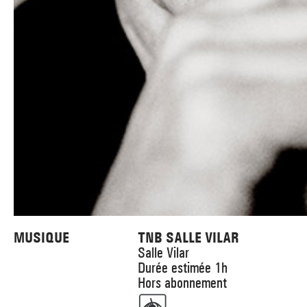
_ PRATIQUER
_ SOUTENEZ LE FESTIVAL TNB
_ PROMOTIONS
_ TNB SOLIDAIRE
_ MARCHÉS
_ PROFITER
_ INTERNATIONAL
_ TNB ÉCO-RESPONSABLE
_ EMPLOIS / STAGES
_ NOUS SOUTENIR
_ ARCHIVES ET RESSOURCES
_ CONTACTS ET INFOS PRATIQUES
MUSIQUE
TNB SALLE VILAR
Salle Vilar
Durée estimée 1h
Hors abonnement