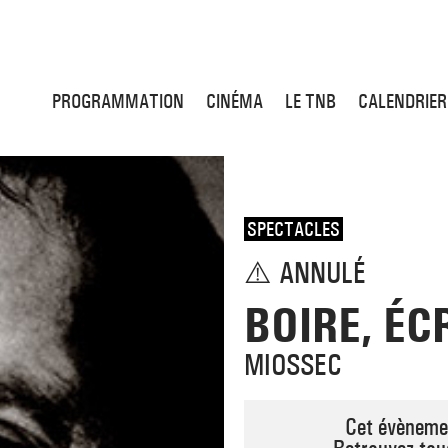
PROGRAMMATION
CINÉMA
LE TNB
CALENDRIER
SPECTACLES
⚠️ ANNULÉ
BOIRE, ÉC
MIOSSEC
Cet évènemen