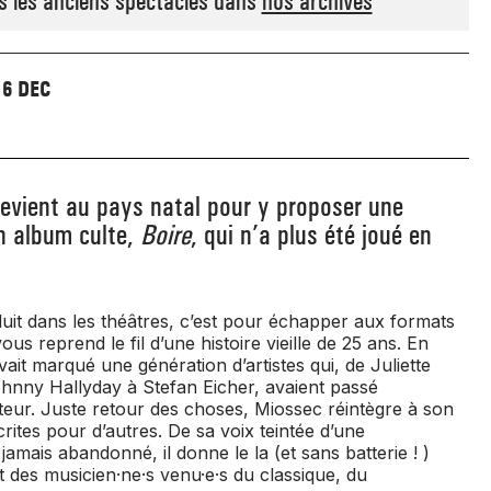
s les anciens spectacles dans
nos archives
6 DEC
evient au pays natal pour y proposer une
on album culte,
Boire
, qui n’a plus été joué en
duit dans les théâtres, c’est pour échapper aux formats
 reprend le fil d’une histoire vieille de 25 ans. En
vait marqué une génération d’artistes qui, de Juliette
hnny Hallyday à Stefan Eicher, avaient passé
eur. Juste retour des choses, Miossec réintègre à son
rites pour d’autres. De sa voix teintée d’une
jamais abandonné, il donne le la (et sans batterie ! )
t des musicien·ne·s venu·e·s du classique, du