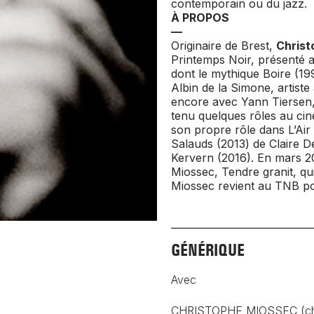
contemporain ou du jazz.
À PROPOS
—
Originaire de Brest,
Chris
Printemps Noir, présenté a
dont le mythique
Boire
(199
Albin de la Simone, artist
encore avec Yann Tiersen, 
tenu quelques rôles au ci
son propre rôle dans
L’Air
Salauds
(2013) de Claire D
Kervern (2016). En mars 20
Miossec, Tendre granit,
qui
Miossec revient au TNB po
GÉNÉRIQUE
Avec
CHRISTOPHE MIOSSEC (chan