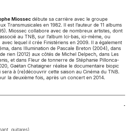
tophe Miossec
débute sa carrière avec le groupe
ux Transmusicales en 1982. Il est l’auteur de 11 albums
5). Miossec collabore avec de nombreux artistes, dont
e associé au TNB, sur l’album
Ici-bas
, ici-même, ou
avec lequel il crée
Finistériens
en 2009. Il a également
néma, dans
Illumination
de Pascale Breton (2004), dans
 de rien
(2012) aux côtés de Michel Delpech, dans
Les
enis, et dans
Fleur de tonnerre
de Stéphanie Pillonca-
20, Gaëtan Chataigner réalise le documentaire biopic
 sera à (re)découvrir cette saison au Cinéma du TNB.
ur la deuxième fois, après un concert en 2014.
t, guitares)