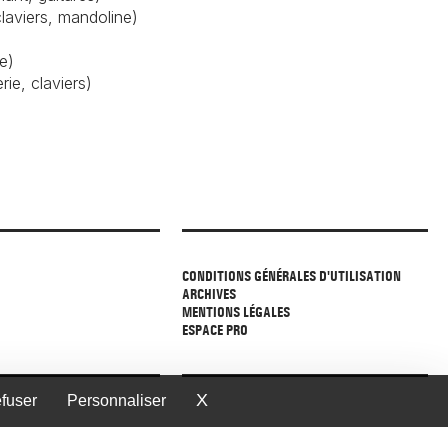
laviers, mandoline)
e)
e, claviers)
CONDITIONS GÉNÉRALES D'UTILISATION
ARCHIVES
MENTIONS LÉGALES
ESPACE PRO
X
Masquer le bandeau des cook
efuser
Personnaliser