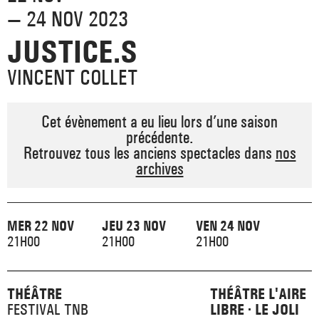
_ ACTUALITÉS
— 24 NOV 2023
_ COPRODUCTIONS
_ LES SALLES
>
JUSTICE.S
_ NOS MÉCÈNES
_ FORMATION
_ RÉSIDENCES D'ARTISTE
_ ACTION TERRITORIALE
VINCENT COLLET
>
_ RENCONTRER
_ DEVENEZ MÉCÈNE
_ INSERTION PROFESSIONNELLE
_ INTERNATIONAL
_ ACTION CULTURELLE
Cet évènement a eu lieu lors d’une saison
>
précédente.
_ PRATIQUER
_ SOUTENEZ LE FESTIVAL TNB
_ PROMOTIONS
Retrouvez tous les anciens spectacles dans
nos
_ TNB SOLIDAIRE
archives
_ MARCHÉS
_ PROFITER
_ INTERNATIONAL
_ TNB ÉCO-RESPONSABLE
_ EMPLOIS / STAGES
MER 22 NOV
JEU 23 NOV
VEN 24 NOV
_ NOUS SOUTENIR
21H00
21H00
21H00
_ ARCHIVES ET RESSOURCES
_ CONTACTS ET INFOS PRATIQUES
THÉÂTRE
THÉÂTRE L'AIRE
FESTIVAL TNB
LIBRE · LE JOLI