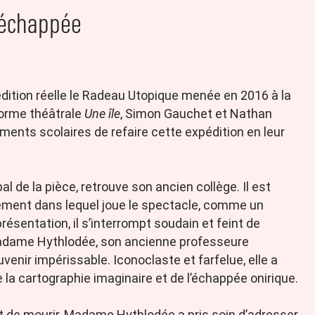
l’échappée
édition réelle le Radeau Utopique menée en 2016 à la
 forme théâtrale
Une île
, Simon Gauchet et Nathan
ments scolaires de refaire cette expédition en leur
al de la pièce, retrouve son ancien collège. Il est
sement dans lequel joue le spectacle, comme un
présentation, il s’interrompt soudain et feint de
e Madame Hythlodée, son ancienne professeure
uvenir impérissable. Iconoclaste et farfelue, elle a
e la cartographie imaginaire et de l’échappée onirique.
t de mourir, Madame Hythlodée a pris soin d’adresser