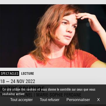
SPECTACLES
LECTURE
18 — 24 NOV 2022
NOTRE SOLITUDE
Ce site utilise des cookies et vous donne le contrôle sur ceux que vous
YANNICK HAENEL / MARIE-SOPHIE FERDANE
souhaitez activer
X
Ma
Tout accepter
Tout refuser
Personnaliser