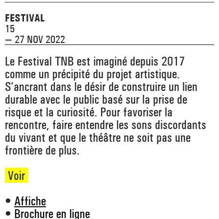
_ ACTUALITÉS
_ COPRODUCTIONS
_ LES SALLES
FESTIVAL
>
15
_ NOS MÉCÈNES
— 27 NOV 2022
_ FORMATION
_ RÉSIDENCES D'ARTISTE
_ ACTION TERRITORIALE
>
Le Festival TNB est imaginé depuis 2017
_ RENCONTRER
_ DEVENEZ MÉCÈNE
_ INSERTION PROFESSIONNELLE
comme un précipité du projet artistique.
_ INTERNATIONAL
_ ACTION CULTURELLE
>
S’ancrant dans le désir de construire un lien
_ PRATIQUER
durable avec le public basé sur la prise de
_ SOUTENEZ LE FESTIVAL TNB
_ PROMOTIONS
_ TNB SOLIDAIRE
risque et la curiosité. Pour favoriser la
_ MARCHÉS
rencontre, faire entendre les sons discordants
_ PROFITER
_ INTERNATIONAL
du vivant et que le théâtre ne soit pas une
_ TNB ÉCO-RESPONSABLE
frontière de plus.
_ EMPLOIS / STAGES
_ NOUS SOUTENIR
_ ARCHIVES ET RESSOURCES
Voir
_ CONTACTS ET INFOS PRATIQUES
•
Affiche
•
Brochure en ligne