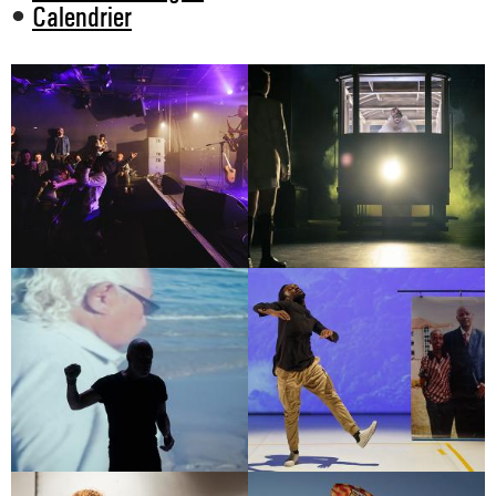
•
Calendrier
AFTERMOVIE
LA RONDE
LIMBO
RADIO LIVE – LA RELÈVE